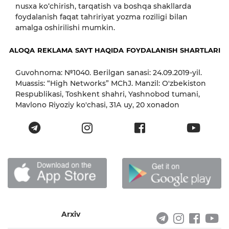
nusxa ko‘chirish, tarqatish va boshqa shakllarda
foydalanish faqat tahririyat yozma roziligi bilan
amalga oshirilishi mumkin.
ALOQA
REKLAMA
SAYT HAQIDA
FOYDALANISH SHARTLARI
Guvohnoma: №1040. Berilgan sanasi: 24.09.2019-yil.
Muassis: “High Networks” MChJ. Manzil: O'zbekiston
Respublikasi, Toshkent shahri, Yashnobod tumani,
Mavlono Riyoziy ko'chasi, 31А uy, 20 xonadon
Arxiv