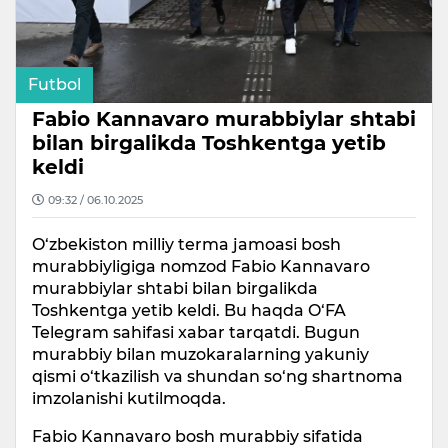
Futbol
Fabio Kannavaro murabbiylar shtabi
bilan birgalikda Toshkentga yetib
keldi
09:32 / 06.10.2025
O‘zbekiston milliy terma jamoasi bosh
murabbiyligiga nomzod Fabio Kannavaro
murabbiylar shtabi bilan birgalikda
Toshkentga yetib keldi. Bu haqda O‘FA
Telegram sahifasi xabar tarqatdi. Bugun
murabbiy bilan muzokaralarning yakuniy
qismi o‘tkazilish va shundan so‘ng shartnoma
imzolanishi kutilmoqda.
Fabio Kannavaro bosh murabbiy sifatida