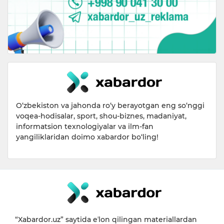
O‘zbekiston va jahonda ro‘y berayotgan eng so‘nggi
voqea-hodisalar, sport, shou-biznes, madaniyat,
informatsion texnologiyalar va ilm-fan
yangiliklaridan doimo xabardor bo‘ling!
“Xabardor.uz” saytida eʼlon qilingan materiallardan