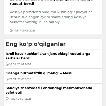
Portugaliyalik futbol yulduzi Krishtianu Ronaldu
Ya
bo‘lajak turmush o‘rtog‘i Jorjina Rodriges bilan
qi
bo‘ladigan to‘yiga uzoq yi…
“P
10:09 / 05.08.2026
Eng ko‘p o‘qilganlar
Isroil havo kuchlari Livan janubidagi hududlarga
zarbalar berdi
16:09 / 11.07.2026
“Menga hurmatsizlik qilmang” – Messi
17:03 / 12.07.2026
Saudiya shahzodasi Londondagi mehmonxonada
vafot etdi
14:10 / 24.07.2026