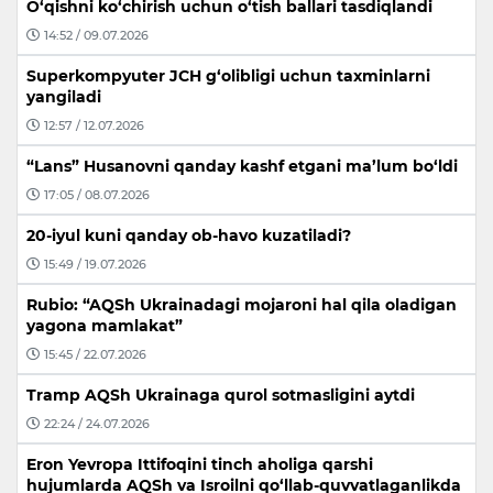
O‘qishni ko‘chirish uchun o‘tish ballari tasdiqlandi
14:52 / 09.07.2026
Superkompyuter JCH g‘olibligi uchun taxminlarni
yangiladi
12:57 / 12.07.2026
“Lans” Husanovni qanday kashf etgani ma’lum bo‘ldi
17:05 / 08.07.2026
20-iyul kuni qanday ob-havo kuzatiladi?
15:49 / 19.07.2026
Rubio: “AQSh Ukrainadagi mojaroni hal qila oladigan
yagona mamlakat”
15:45 / 22.07.2026
Tramp AQSh Ukrainaga qurol sotmasligini aytdi
22:24 / 24.07.2026
Eron Yevropa Ittifoqini tinch aholiga qarshi
hujumlarda AQSh va Isroilni qo‘llab-quvvatlaganlikda