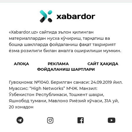
«Xabardor.uz» сайтида эълон қилинган
материаллардан нусха кўчириш, тарқатиш ва
бошқа шаклларда фойдаланиш фақат таҳририят
ёзма розилиги билан амалга оширилиши мумкин.
АЛОҚА
РЕКЛАМА
САЙТ ҲАҚИДА
ФОЙДАЛАНИШ ШАРТЛАРИ
Гувоҳнома: №1040. Берилган санаси: 24.09.2019 йил.
Муассис: “High Networks” МЧЖ. Манзил:
Ўзбекистон Республикаси, Тошкент шаҳри,
Яшнобод тумани, Мавлоно Риёзий кўчаси, 31А уй,
20 хонадон