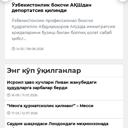
Ўзбекистонлик боксчи АҚШдан
Х
депортатсия қилинди
а
Ўзбекистонлик профессионал боксчи
Х
Қудратилло Абдуқаҳҳоров АҚШда иммигратсия
в
қоидаларини бузиш билан боғлиқ ҳолат сабаб
о
ҳибсг…
“
14:55 / 08.08.2026
Энг кўп ўқилганлар
Исроил ҳаво кучлари Ливан жанубидаги
ҳудудларга зарбалар берди
16:09 / 11.07.2026
“Менга ҳурматсизлик қилманг” – Месси
17:03 / 12.07.2026
Саудия шаҳзодаси Лондондаги меҳмонхонада