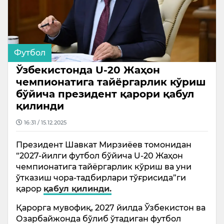
Футбол
Ўзбекистонда U-20 Жаҳон
чемпионатига тайёргарлик кўриш
бўйича президент қарори қабул
қилинди
16:31 / 15.12.2025
Президент Шавкат Мирзиёев томонидан
“2027-йилги футбол бўйича U-20 Жаҳон
чемпионатига тайёргарлик кўриш ва уни
ўтказиш чора-тадбирлари тўғрисида”ги
қарор
қабул қилинди.
Қарорга мувофиқ, 2027 йилда Ўзбекистон ва
Озарбайжонда бўлиб ўтадиган футбол