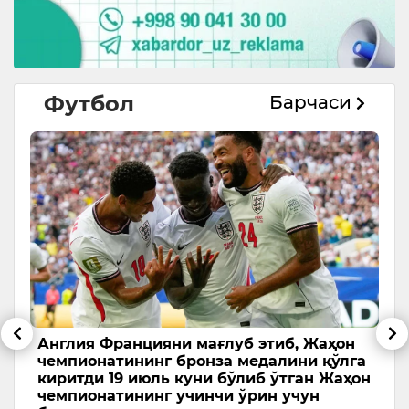
Футбол
Барчаси
Англия Францияни мағлуб этиб, Жаҳон
А
чемпионатининг бронза медалини қўлга
ч
киритди 19 июль куни бўлиб ўтган Жаҳон
2
чемпионатининг учинчи ўрин учун