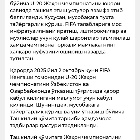
бўйича U-20 Жаҳон чемпионатини юқори
савияда ташкил этиш устувор вазифа этиб
белгиланди. Хусусан, мусобақага пухта
тайёргарлик кўриш, FIFA талабларига мос
инфратузилмани яратиш, иштирокчилар ва
мухлислар учун қулай шароитлар таъминлаш
ҳамда чемпионат орқали мамлакатнинг
халқаро нуфузини ошириш назарда
тутилган.
Қарорда 2025 йил 2 октябрь куни FIFA
Кенгаши томонидан U-20 Жаҳон
чемпионатини Ўзбекистон ва
Озарбайжонда ўтказиш тўғрисида қарор
қабул қилингани маълумот учун қабул
қилинди. Шунингдек, мусобақага
тайёргарлик кўриш ва уни ўтказиш бўйича
Ташкилий қўмита таркиби ҳамда чора-
тадбирлар дастури тасдиқланди.
Ташкилий қўмитага Жаҳон чемпионатини