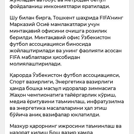
фойдаланиш имкониятлари яратилади.
Шу билан бирга, Тошкент шаҳрида FIFA'нинг
Марказий Осиё мамлакатлари учун
минтақавий офисини очишга розилик
берилди. Минтақавий офис Ўзбекистон
футбол ассоциацияси биносида
жойлаштирилади ва унинг фаолияти асосан
FIFA маблағлари ҳисобидан
молиялаштирилади.
Қарорда Ўзбекистон футбол ассоциацияси,
Спорт вазирлиги, Энергетика вазирлиги
ҳамда бошқа масъул идоралар зиммасига
Жаҳон чемпионатига тайёргарлик кўриш,
медиа ёритувини таъминлаш, инфратузилма
ва энергетика масалаларини ҳал этиш
бўйича аниқ вазифалар юклатилди.
Мазкур қарорнинг ижросини таъминлаш ва
назорат қилиш Бош вазир ҳамда