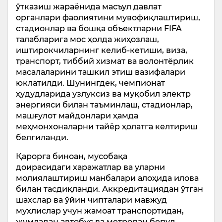
ўтказиш жараёнида масъул давлат
органлари фаолиятини мувофиқлаштириш,
стадионлар ва бошқа объектларни FIFA
талабларига мос ҳолда жиҳозлаш,
иштирокчиларнинг келиб-кетиши, виза,
транспорт, тиббий хизмат ва волонтёрлик
масалаларини ташкил этиш вазифалари
юклатилди. Шунингдек, чемпионат
ҳудудларида узлуксиз ва муқобил электр
энергияси билан таъминлаш, стадионлар,
машғулот майдонлари ҳамда
меҳмонхоналарни тайёр ҳолатга келтириш
белгиланди.
Қарорга биноан, мусобақа
доирасидаги харажатлар ва уларни
молиялаштириш манбалари алоҳида илова
билан тасдиқланди. Аккредитациядан ўтган
шахслар ва ўйин чипталари мавжуд
мухлислар учун жамоат транспортидан,
жумладан автобус ва метродан бепул