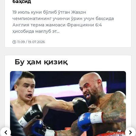
баҳсид
А
к
19 июль куни бўлиб ўтган Жаҳон
чемпионатининг учинчи ўрин учун баҳсида
Англия терма жамоаси Францияни 6:4
ҳисобида мағлуб эт…
11:09 / 19.07.2026
Бу ҳам қизиқ