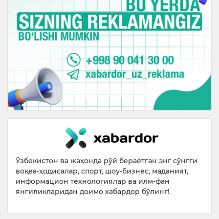
Ўзбекистон ва жаҳонда рўй бераётган энг сўнгги
воқеа-ҳодисалар, спорт, шоу-бизнес, маданият,
информацион технологиялар ва илм-фан
янгиликларидан доимо хабардор бўлинг!