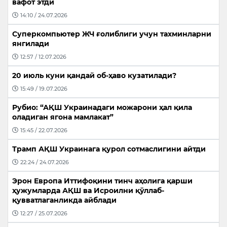
вафот этди
14:10 / 24.07.2026
Суперкомпьютер ЖЧ ғолиблиги учун тахминларни
янгилади
12:57 / 12.07.2026
20 июль куни қандай об-ҳаво кузатилади?
15:49 / 19.07.2026
Рубио: “АҚШ Украинадаги можарони ҳал қила
оладиган ягона мамлакат”
15:45 / 22.07.2026
Трамп АҚШ Украинага қурол сотмаслигини айтди
22:24 / 24.07.2026
Эрон Европа Иттифоқини тинч аҳолига қарши
ҳужумларда АҚШ ва Исроилни қўллаб-
қувватлаганликда айблади
12:27 / 25.07.2026