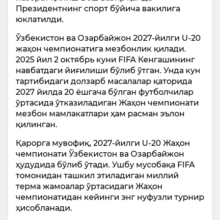
Президентнинг спорт бўйича вакилига
юклатилди.
Ўзбекистон ва Озарбайжон 2027-йилги U-20
жаҳон чемпионатига мезбонлик қилади.
2025 йил 2 октябрь куни FIFA Кенгашининг
навбатдаги йиғилиши бўлиб ўтган. Унда кун
тартибидаги долзарб масалалар қаторида
2027 йилда 20 ёшгача бўлган футболчилар
ўртасида ўтказиладиган Жаҳон чемпионати
мезбон мамлакатлари ҳам расман эълон
қилинган.
Қарорга мувофиқ, 2027-йилги U-20 Жаҳон
чемпионати Ўзбекистон ва Озарбайжон
ҳудудида бўлиб ўтади. Ушбу мусобақа FIFA
томонидан ташкил этиладиган миллий
терма жамоалар ўртасидаги Жаҳон
чемпионатидан кейинги энг нуфузли турнир
ҳисобланади.