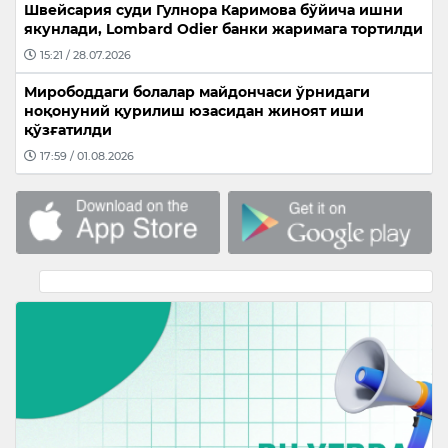
Швейсария суди Гулнора Каримова бўйича ишни
якунлади, Lombard Odier банки жаримага тортилди
15:21 / 28.07.2026
Мирободдаги болалар майдончаси ўрнидаги
ноқонуний қурилиш юзасидан жиноят иши
қўзғатилди
17:59 / 01.08.2026