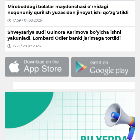
Miroboddagi bolalar maydonchasi o‘rnidagi
noqonuniy qurilish yuzasidan jinoyat ishi qo‘zg‘atildi
17:59 / 01.08.2026
Shveysariya sudi Gulnora Karimova bo‘yicha ishni
yakunladi, Lombard Odier banki jarimaga tortildi
15:21 / 28.07.2026