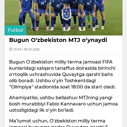
Futbol
Bugun O‘zbekiston MTJ o‘ynaydi
10:53 / 09.10.2025
Bugun O‘zbekiston milliy terma jamoasi FIFA
kunlaridagi xalqaro tanaffus doirasida birinchi
o‘rtoqlik uchrashuvida Quvaytga qarshi bahs
olib boradi. Ushbu o‘yin Toshkentdagi
“Olimpiya” stadionida soat 18:00 da start oladi.
Ahamiyatlisi, ushbu bellashuv MTJning yangi
bosh murabbiyi Fabio Kannavaro uchun jamoa
ustozligidagi ilk o‘yin bo‘ladi.
Ma’lumot uchun, O‘zbekiston milliy terma