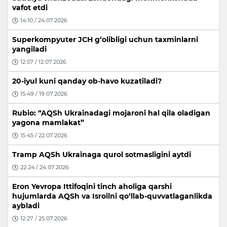
vafot etdi
14:10 / 24.07.2026
Superkompyuter JCH g‘olibligi uchun taxminlarni
yangiladi
12:57 / 12.07.2026
20-iyul kuni qanday ob-havo kuzatiladi?
15:49 / 19.07.2026
Rubio: “AQSh Ukrainadagi mojaroni hal qila oladigan
yagona mamlakat”
15:45 / 22.07.2026
Tramp AQSh Ukrainaga qurol sotmasligini aytdi
22:24 / 24.07.2026
Eron Yevropa Ittifoqini tinch aholiga qarshi
hujumlarda AQSh va Isroilni qo‘llab-quvvatlaganlikda
aybladi
12:27 / 25.07.2026