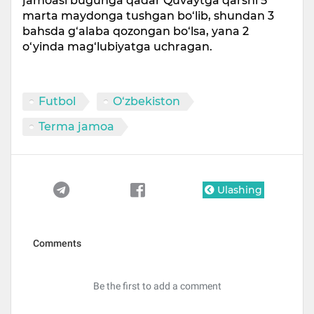
jamoasi bugunga qadar Quvaytga qarshi 5
marta maydonga tushgan bo‘lib, shundan 3
bahsda g‘alaba qozongan bo‘lsa, yana 2
o‘yinda mag‘lubiyatga uchragan.
Futbol
O‘zbekiston
Terma jamoa
Ulashing