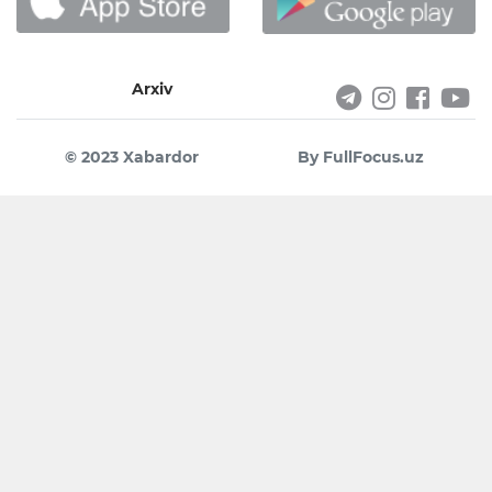
Arxiv
© 2023 Xabardor
By FullFocus.uz