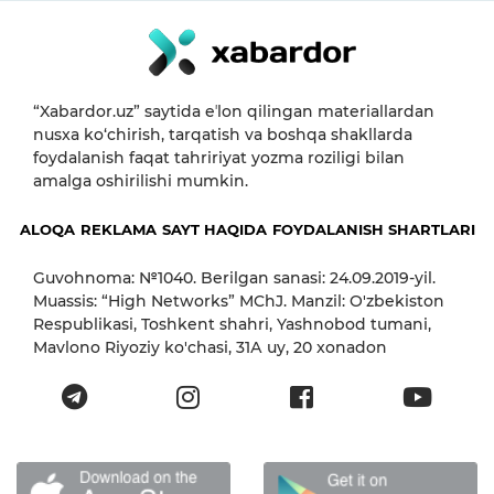
“Xabardor.uz” saytida eʼlon qilingan materiallardan
nusxa ko‘chirish, tarqatish va boshqa shakllarda
foydalanish faqat tahririyat yozma roziligi bilan
amalga oshirilishi mumkin.
ALOQA
REKLAMA
SAYT HAQIDA
FOYDALANISH SHARTLARI
Guvohnoma: №1040. Berilgan sanasi: 24.09.2019-yil.
Muassis: “High Networks” MChJ. Manzil: O'zbekiston
Respublikasi, Toshkent shahri, Yashnobod tumani,
Mavlono Riyoziy ko'chasi, 31А uy, 20 xonadon