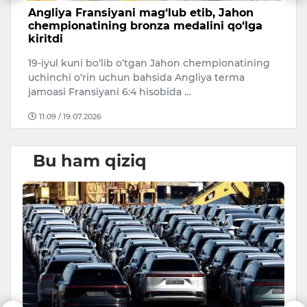
li
Angliya Fransiyani mag‘lub etib, Jahon
A
chempionatining bronza medalini qo‘lga
c
kiritdi
20
19-iyul kuni bo‘lib o‘tgan Jahon chempionatining
Ar
uchinchi o‘rin uchun bahsida Angliya terma
ke
jamoasi Fransiyani 6:4 hisobida …
11:09 / 19.07.2026
Bu ham qiziq