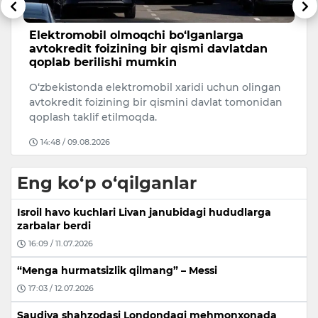
Elektromobil olmoqchi bo‘lganlarga
B
avtokredit foizining bir qismi davlatdan
e
qoplab berilishi mumkin
m
i
O‘zbekistonda elektromobil xaridi uchun olingan
Uk
an
avtokredit foizining bir qismini davlat tomonidan
Oz
qoplash taklif etilmoqda.
q
14:48 / 09.08.2026
Eng ko‘p o‘qilganlar
Isroil havo kuchlari Livan janubidagi hududlarga
zarbalar berdi
16:09 / 11.07.2026
“Menga hurmatsizlik qilmang” – Messi
17:03 / 12.07.2026
Saudiya shahzodasi Londondagi mehmonxonada